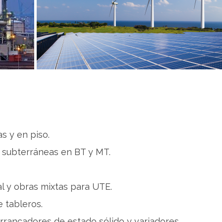
s y en piso.
 subterráneas en BT y MT.
al y obras mixtas para UTE.
e tableros.
rrancadores de estado sólido y variadores.